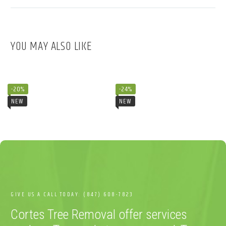
YOU MAY ALSO LIKE
ECHEVERIA AGAVE (DEMO)
CACTUS FLOWER (DEMO)
$
120.00
$
109.99
$
150.00
$
145.00
-20%
-24%
NEW
NEW
GIVE US A CALL TODAY: (847) 608-7823
Cortes Tree Removal offer services