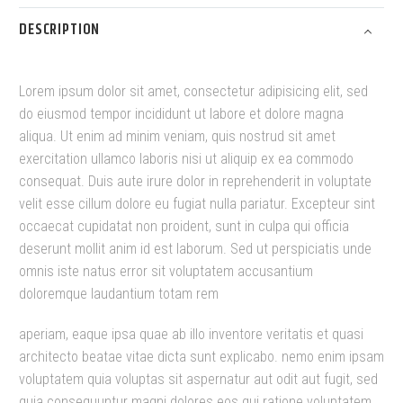
DESCRIPTION
Lorem ipsum dolor sit amet, consectetur adipisicing elit, sed
do eiusmod tempor incididunt ut labore et dolore magna
aliqua. Ut enim ad minim veniam, quis nostrud sit amet
exercitation ullamco laboris nisi ut aliquip ex ea commodo
consequat. Duis aute irure dolor in reprehenderit in voluptate
velit esse cillum dolore eu fugiat nulla pariatur. Excepteur sint
occaecat cupidatat non proident, sunt in culpa qui officia
deserunt mollit anim id est laborum. Sed ut perspiciatis unde
omnis iste natus error sit voluptatem accusantium
doloremque laudantium totam rem
aperiam, eaque ipsa quae ab illo inventore veritatis et quasi
architecto beatae vitae dicta sunt explicabo. nemo enim ipsam
voluptatem quia voluptas sit aspernatur aut odit aut fugit, sed
quia consequuntur magni dolores eos qui ratione voluptatem