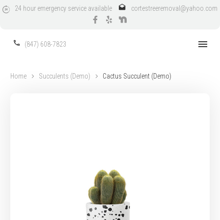
24
hour
emergency
service
available
cortestreeremoval@yahoo.com
(847) 608-7823
Home
Succulents (Demo)
Cactus Succulent (Demo)